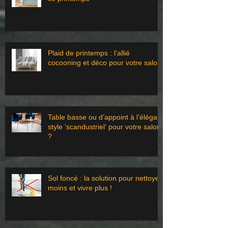
Plaid de printemps : l’allié
cocooning et déco pour votre salon
Table basse ou d’appoint à l’élégant
style ‘scandustriel’ pour votre salon
?
Sol foncé : la solution pour nettoyer
moins et vivre plus !