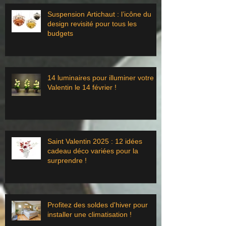
Suspension Artichaut : l’icône du
design revisité pour tous les
budgets
14 luminaires pour illuminer votre St
Valentin le 14 février !
Saint Valentin 2025 : 12 idées
cadeau déco variées pour la
surprendre !
Profitez des soldes d'hiver pour
installer une climatisation !