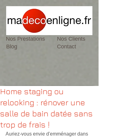
Nos Prestations
Nos Clients
Blog
Contact
Home staging ou
relooking : rénover une
salle de bain datée sans
trop de frais !
Auriez-vous envie d'emménager dans 