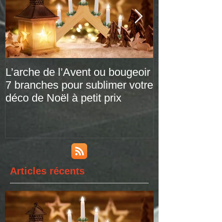
L’arche de l’Avent ou bougeoir
Le plaid tarta
7 branches pour sublimer votre
versions de pr
déco de Noël à petit prix
Articles récents