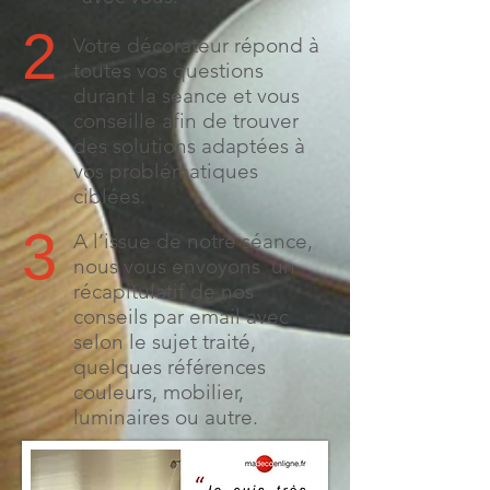
2
Votre décorateur
répond à
toutes vos questions
durant la séance et vous
conseille afin de trouver
des solutions adaptées à
vos problématiques
ciblées.
3
A l’issue de notre séance,
nous vous envoyons un
récapitulatif de nos
conseils par email avec
selon le sujet traité,
quelques références
couleurs, mobilier,
luminaires ou autre.