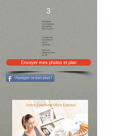
3
Remplissez
votre demande
de coaching
déco ci-contre
Envoyez-nous
vos photos et
plan si
nécessaire
Nous vous
contactons dans
les 24h
Envoyer mes photos et plan
Partager ce bon plan !