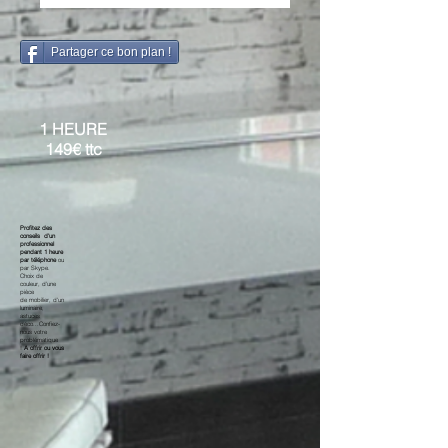
Partager ce bon plan !
1 HEURE
149€ ttc
Profitez des
conseils d'un
professionnel
pendant 1 heure
par téléphone
ou
par Skype.
Choix de
couleur, d'une
pièce
de mobilier, d'un
luminaire,
astuces
déco...Confiez-
nous votre
problématique
!
A offrir ou vous
faire offrir !