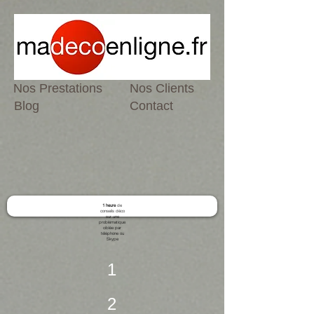
Nos Prestations
Nos Clients
Blog
Contact
1 heure
de
conseils déco
sur une
problématique
ciblée par
téléphone ou
Skype
1
2