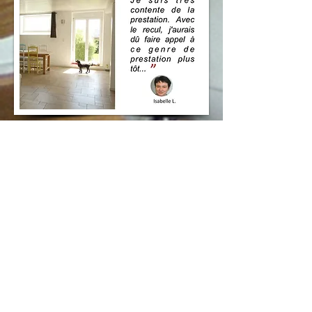
Lire l'interview
Nos Prestations & Sites
Décoration d'intéri
eur
Optimisation achat sur plan VEFA
Travaux Modificatifs Acquéreurs
e-shop (soon)
Nos Prestations Déco
Coaching Express
Relooking Déco
Optimisation achat sur plan VEFA