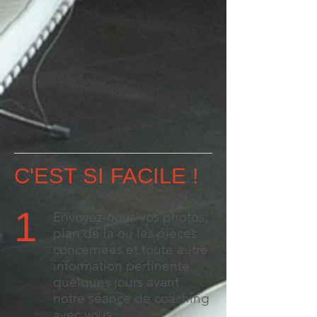
C'EST SI FACILE !
1
Envoyez-nous vos photos,
plan de la ou les pièces
concernées et toute autre
information pertinente
quelques jours avant
notre séance de coaching
avec vous.