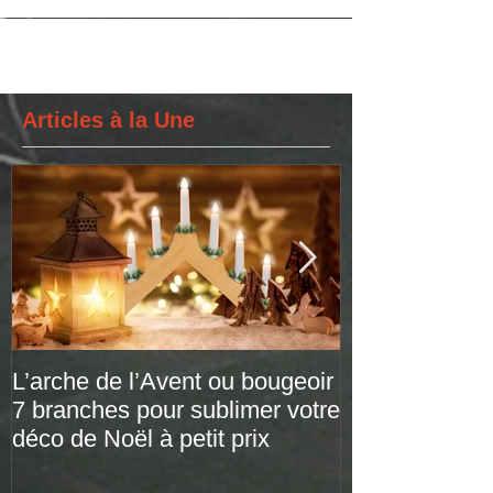
prendra livraison de son tout nouvel...
Articles à la Une
L’arche de l’Avent ou bougeoir
Le plaid tarta
7 branches pour sublimer votre
versions de pr