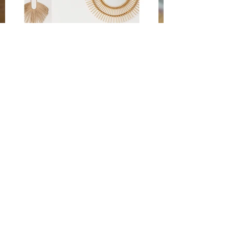
17 plaids bohèmes pour votre
salon ce printemps