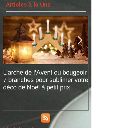
Articles à la Une
L’arche de l’Avent ou bougeoir
Le plaid tarta
7 branches pour sublimer votre
versions de pr
déco de Noël à petit prix