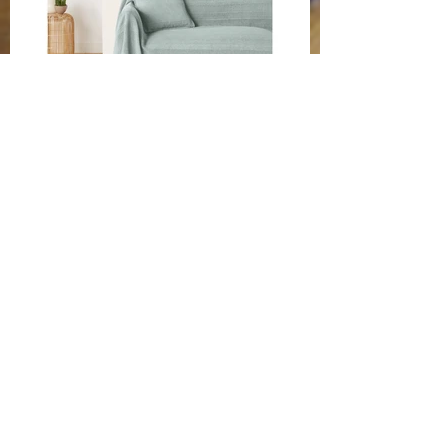
17 plaids bohèmes pour votre
salon ce printemps