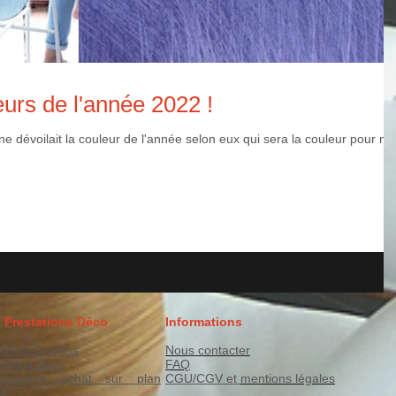
urs de l'année 2022 !
e dévoilait la couleur de l'année selon eux qui sera la couleur pour no
 Prestations Déco
Informations
ching Express
Nous contacter
ooking Déco
FAQ
imisation achat sur plan
CGU/CGV et
mentions légales
FA