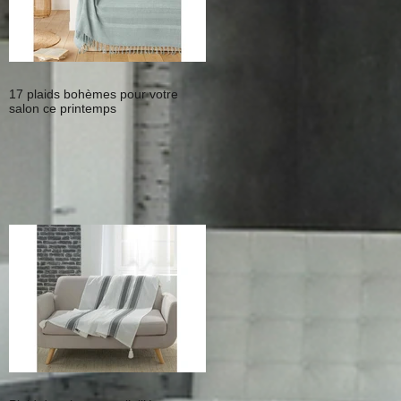
17 plaids bohèmes pour votre
salon ce printemps
de