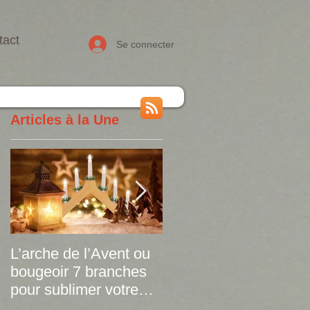
tact
Se connecter
Articles à la Une
L’arche de l’Avent ou
Le plaid tartan dévoile
bougeoir 7 branches
ses versions de
pour sublimer votre
printemps !
déco de Noël à petit