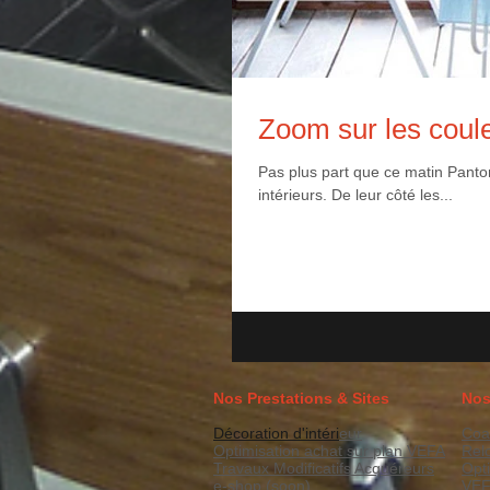
Zoom sur les coule
Pas plus part que ce matin Panton
intérieurs. De leur côté les...
Nos Prestations & Sites
Nos
Décoration d'intéri
eur
Coa
Optimisation achat sur plan VEFA
Rel
Travaux Modificatifs Acquéreurs
Opt
e-shop (soon)
VE