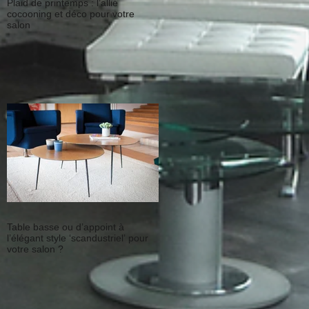
Plaid de printemps : l’allié
cocooning et déco pour votre
salon
Table basse ou d’appoint à
l’élégant style ‘scandustriel’ pour
votre salon ?