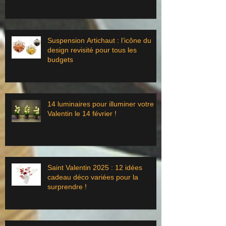
Suspension Artichaut : l’icône du
design revisité pour tous les
budgets
14 luminaires pour illuminer votre St
Valentin le 14 février !
Saint Valentin 2025 : 12 idées
cadeau déco variées pour la
surprendre !