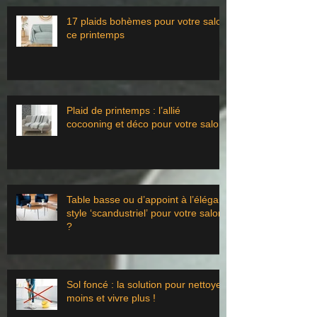
17 plaids bohèmes pour votre salon
ce printemps
Plaid de printemps : l’allié
cocooning et déco pour votre salon
Table basse ou d’appoint à l’élégant
style ‘scandustriel’ pour votre salon
?
Sol foncé : la solution pour nettoyer
moins et vivre plus !