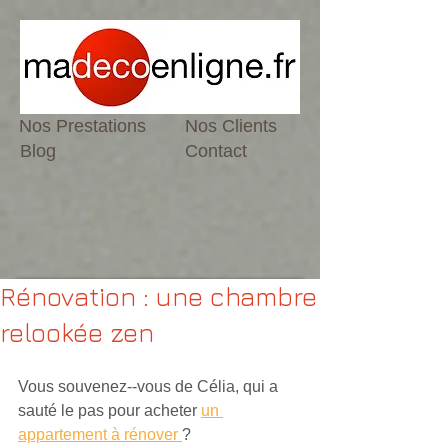
Nos Prestations
Nos Clients
Blog
Contact
Rénovation : une chambre
relookée zen
Vous souvenez-­‐vous de Célia, qui a 
sauté le pas pour acheter 
un 
appartement à rénover 
?