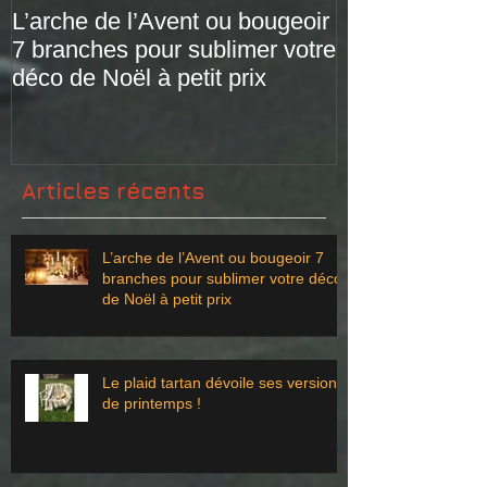
L’arche de l’Avent ou bougeoir
Le plaid tarta
7 branches pour sublimer votre
versions de pr
déco de Noël à petit prix
Articles récents
L’arche de l’Avent ou bougeoir 7
branches pour sublimer votre déco
de Noël à petit prix
Le plaid tartan dévoile ses versions
de printemps !