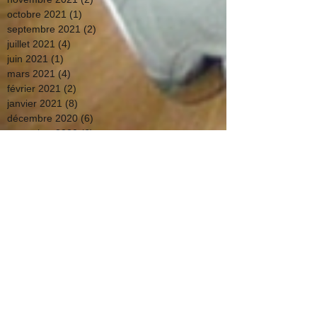
octobre 2021
(1)
1 post
septembre 2021
(2)
2 posts
juillet 2021
(4)
4 posts
juin 2021
(1)
1 post
mars 2021
(4)
4 posts
février 2021
(2)
2 posts
janvier 2021
(8)
8 posts
décembre 2020
(6)
6 posts
novembre 2020
(6)
6 posts
septembre 2020
(1)
1 post
août 2020
(2)
2 posts
avril 2020
(8)
8 posts
mars 2020
(6)
6 posts
février 2020
(2)
2 posts
janvier 2020
(9)
9 posts
décembre 2019
(3)
3 posts
novembre 2019
(7)
7 posts
octobre 2019
(7)
7 posts
septembre 2019
(4)
4 posts
août 2019
(8)
8 posts
juillet 2019
(11)
11 posts