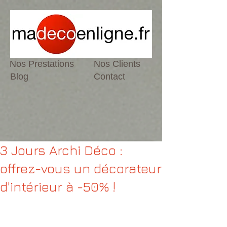
Nos Prestations
Nos Clients
Blog
Contact
3 Jours Archi Déco :
offrez-vous un décorateur
d'intérieur à -50% !