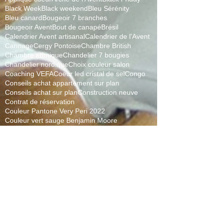
Black Week
Black weekend
Bleu Sérénity
Bleu canard
Bougeoir 7 branches
Bougeoir Avent
Bout de canapé
Brésil
Calendrier Avent artisanal
Calendrier de l'Avent
Cannage
Cergy Pontoise
Chambre British
Chambre ethnique
Chandelier 7 bougies
Chandelier nordique
Choix couleur salon
Coaching VEFA
Coeur led cristal de sel
Congo
Conseils achat appartement sur plan
Conseils achat sur plan
Construction neuve
Contrat de réservation
Couleur Pantone Very Peri 2022
Couleur vert sauge Benjamin Moore
Devenir propriétaire
Décoration 100% en ligne
Décoration Congo
Décoration chambre ado
Décoration internationale
Décoration maison Noël
Essonne
Etude de cas climatisation réversible
F1
F3
Faire construire
Feng Shui
Four
Fête des mères
Gagnants jeu ST Valentin
Gagner mètres carrés
Greenery
Halloween
Immobilier neuf
Industriel
Installation climatisation réversible sans frigoriste