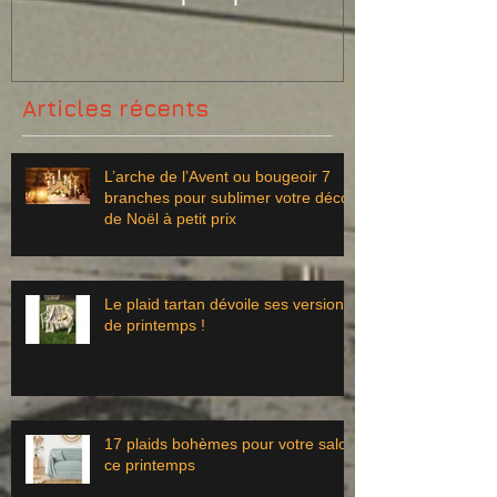
Articles récents
L’arche de l’Avent ou bougeoir 7
branches pour sublimer votre déco
de Noël à petit prix
Le plaid tartan dévoile ses versions
de printemps !
17 plaids bohèmes pour votre salon
ce printemps