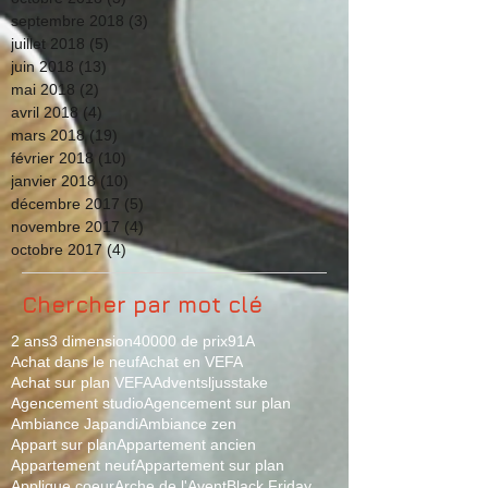
septembre 2018
(3)
3 posts
juillet 2018
(5)
5 posts
juin 2018
(13)
13 posts
mai 2018
(2)
2 posts
avril 2018
(4)
4 posts
mars 2018
(19)
19 posts
février 2018
(10)
10 posts
janvier 2018
(10)
10 posts
décembre 2017
(5)
5 posts
novembre 2017
(4)
4 posts
octobre 2017
(4)
4 posts
Chercher par mot clé
2 ans
3 dimension
40000 de prix
91
A
Achat dans le neuf
Achat en VEFA
Achat sur plan VEFA
Adventsljusstake
Agencement studio
Agencement sur plan
Ambiance Japandi
Ambiance zen
Appart sur plan
Appartement ancien
Appartement neuf
Appartement sur plan
Applique coeur
Arche de l'Avent
Black Friday