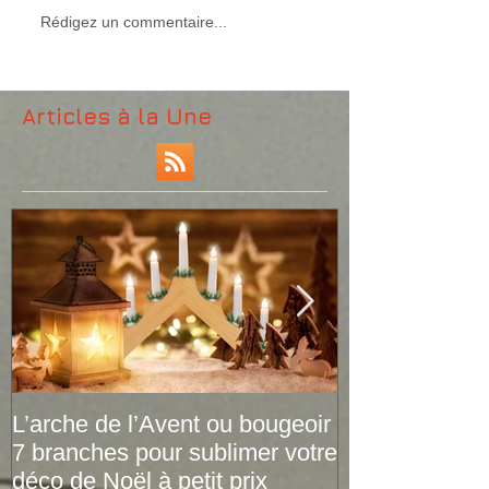
Rédigez un commentaire...
Articles à la Une
L’arche de l’Avent ou bougeoir
Le plaid tarta
7 branches pour sublimer votre
versions de pr
déco de Noël à petit prix