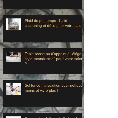
Plaid de printemps : l’allié
cocooning et déco pour votre salon
Table basse ou d’appoint à l’élégant
style ‘scandustriel’ pour votre salon
?
Sol foncé : la solution pour nettoyer
moins et vivre plus !