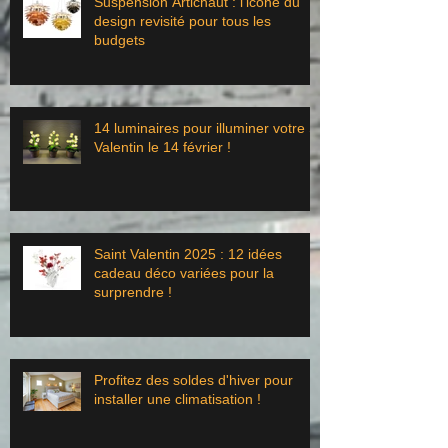
Suspension Artichaut : l’icône du
design revisité pour tous les
budgets
14 luminaires pour illuminer votre St
Valentin le 14 février !
Saint Valentin 2025 : 12 idées
cadeau déco variées pour la
surprendre !
Profitez des soldes d'hiver pour
installer une climatisation !