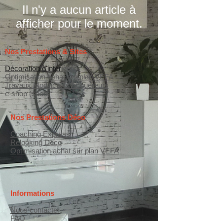
Il n'y a aucun article à
afficher pour le moment.
Nos Prestations & Sites
Décoration d'intéri
eur
Optimisation achat sur plan VEFA
Travaux Modificatifs Acquéreurs
e-shop (soon)
Nos Prestations Déco
Coaching Express
Relooking Déco
Optimisation achat sur plan VEFA
Informations
Nous contacter
FAQ