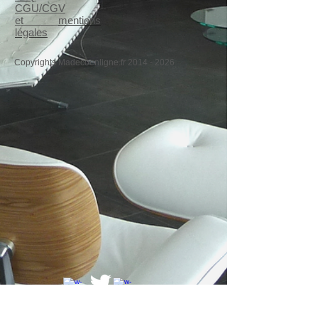
CGU/CGV
et
mentions
légales
Copyrights Madecoenligne.fr
2014 - 2026