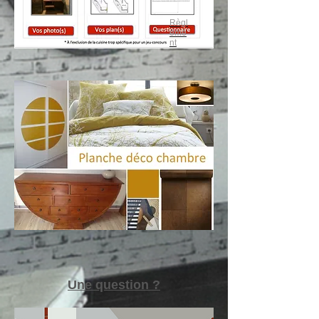
Règl
eme
nt
Une question ?