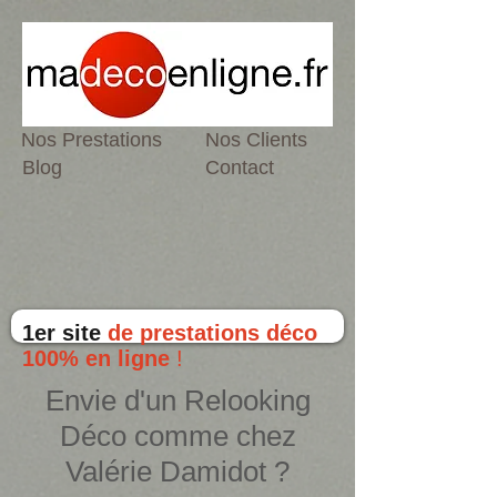
Nos Prestations
Nos Clients
Blog
Contact
1er site
de prestations déco
100% en ligne
!
Envie d'un Relooking
Déco comme chez
Valérie Damidot ?