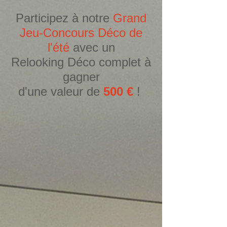
Participez à notre
Grand
Jeu-Concours Déco de
l'été
avec un
Relooking Déco complet à
gagner
d'une valeur de
500 €
!