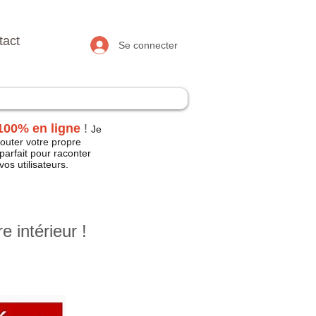
tact
Se connecter
100% en ligne
!
Je
jouter votre propre
 parfait pour raconter
os utilisateurs.
!
 intérieur !