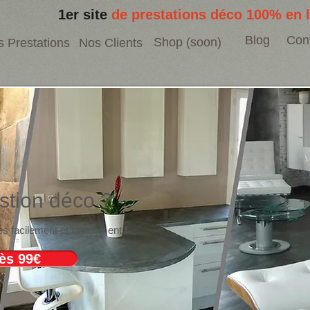
1er site
de prestations déco 100% en 
Blog
Con
Shop (soon)
 Prestations
Nos Clients
stion déco ?
 facilement et rapidement !
ès 99€