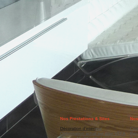
Nos Prestations & Sites
Nos
Décoration d'intéri
eur
Coa
Optimisation achat sur plan VEFA
Rel