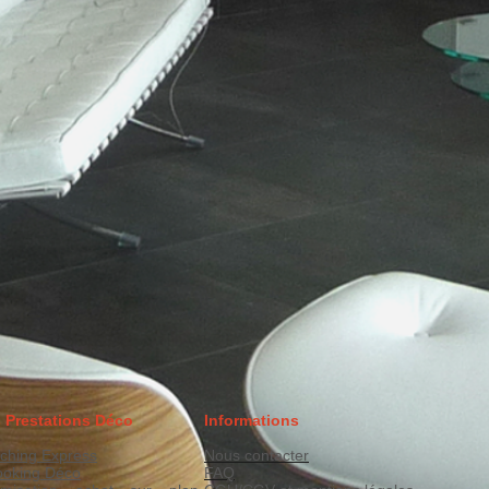
 Prestations Déco
Informations
ching Express
Nous contacter
ooking Déco
FAQ