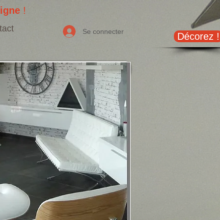
ligne
!
tact
Se connecter
Décorez !