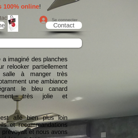
s 100% online
!
tact
Se connecter
ne
Contact
 a imaginé des planches
r relooker partiellement
 salle à manger très
 notamment une ambiance
égrant le bleu canard
iment très jolie et
est allé bien plus loin
ils et recommandations
n prévoyait et nous avons