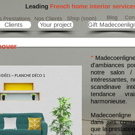
Leading
French home interior service
Blog
Con
Shop (soon)
 Prestations
Nos Clients
Clients
Your project
Gift Madecoenlig
eover
"
Madecoenligne
d'ambiances pou
notre salon /
intéressantes,
scandinave int
tendance vra
harmonieuse.
Madecoenligne 
dans ses conse
que la prestatio