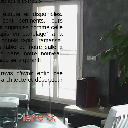
é les « extras ».
 écoute et disponibles.
 sont pertinents, leurs
et originales comme celle
apis en carrelage" à la
tionnels tapis "ramasse-
a table de notre salle à
té dans notre nouveau
déco sera garanti !
vis d’avoir enfin osé
 architecte et décorateur
Pierre S.