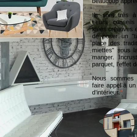
beaucoup appréci
Ils sont très à
Leurs conseils
idées créatives 
de poser un "t
place des tradi
miettes" sous l
manger. Incrus
parquet, l'effet 
Nous sommes ra
faire appel à un
d’intérieur.
"