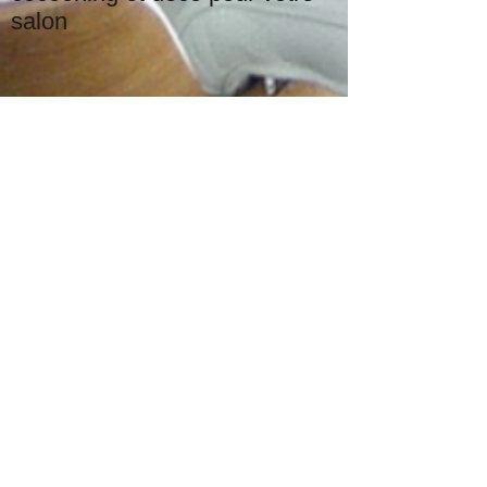
Plaid de printemps : l’allié
cocooning et déco pour votre
salon
Table basse ou d’appoint à
l’élégant style ‘scandustriel’