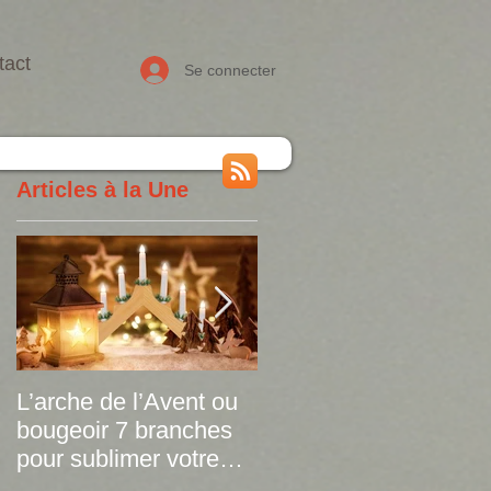
tact
Se connecter
Articles à la Une
L’arche de l’Avent ou
Le plaid tartan dévoile
bougeoir 7 branches
ses versions de
pour sublimer votre
printemps !
déco de Noël à petit