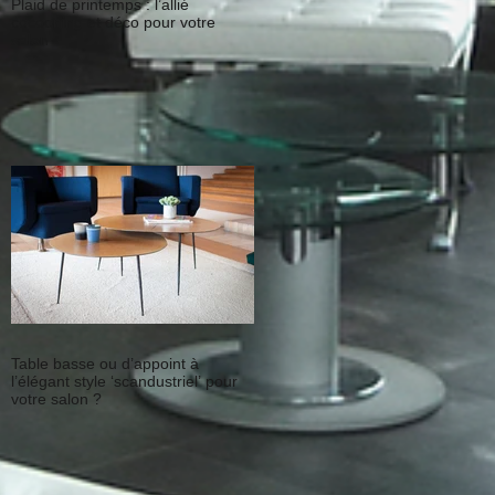
Plaid de printemps : l’allié
cocooning et déco pour votre
salon
Table basse ou d’appoint à
l’élégant style ‘scandustriel’ pour
votre salon ?