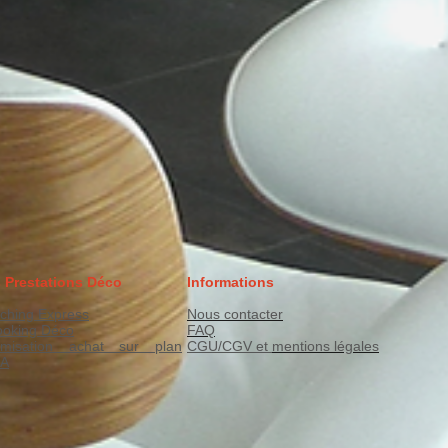
 Prestations Déco
Informations
ching Express
Nous contacter
ooking Déco
FAQ
imisation achat sur plan
CGU/CGV et
mentions légales
FA