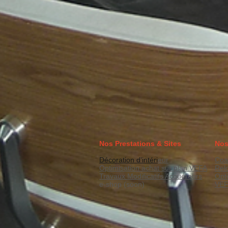
Nos Prestations & Sites
Nos
Décoration d'intéri
eur
Coa
Optimisation achat sur plan VEFA
Rel
Travaux Modificatifs Acquéreurs
Opt
e-shop (soon)
VE