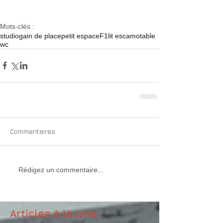
Mots-clés :
studio
gain de place
petit espace
F1
lit escamotable
wc
Commentaires
Rédigez un commentaire...
Articles à la Une