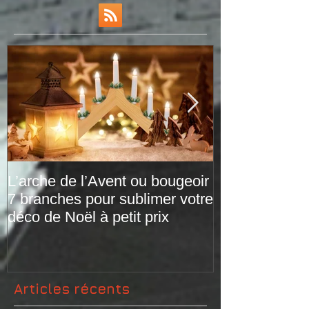
L’arche de l’Avent ou bougeoir
Le plaid tarta
7 branches pour sublimer votre
versions de pr
déco de Noël à petit prix
Articles récents