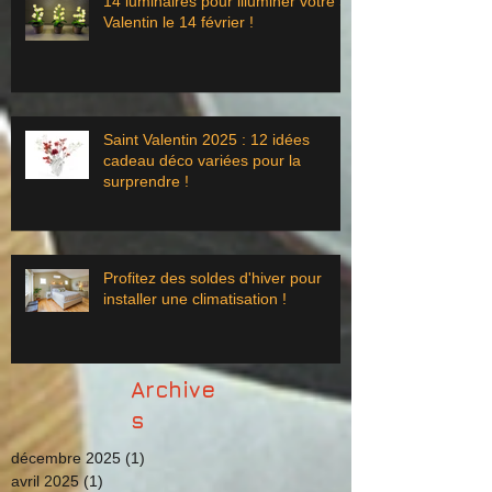
14 luminaires pour illuminer votre St
Valentin le 14 février !
Saint Valentin 2025 : 12 idées
cadeau déco variées pour la
surprendre !
Profitez des soldes d'hiver pour
installer une climatisation !
Archive
s
décembre 2025
(1)
1 post
avril 2025
(1)
1 post