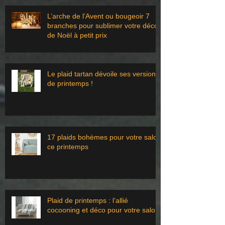
L’arche de l’Avent ou bougeoir 7
branches pour sublimer votre déco
de Noël à petit prix
Le plaid tartan dévoile ses versions
de printemps !
17 plaids bohèmes pour votre salon
ce printemps
Plaid de printemps : l’allié
cocooning et déco pour votre salon