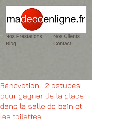
Nos Prestations
Nos Clients
Blog
Contact
Rénovation : 2 astuces
pour gagner de la place
dans la salle de bain et
les toilettes