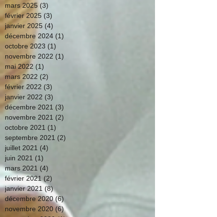
mars 2025
(3)
3 posts
février 2025
(3)
3 posts
janvier 2025
(4)
4 posts
décembre 2024
(1)
1 post
octobre 2023
(1)
1 post
novembre 2022
(1)
1 post
mai 2022
(1)
1 post
mars 2022
(2)
2 posts
février 2022
(3)
3 posts
janvier 2022
(3)
3 posts
décembre 2021
(3)
3 posts
novembre 2021
(2)
2 posts
octobre 2021
(1)
1 post
septembre 2021
(2)
2 posts
juillet 2021
(4)
4 posts
juin 2021
(1)
1 post
mars 2021
(4)
4 posts
février 2021
(2)
2 posts
janvier 2021
(8)
8 posts
décembre 2020
(6)
6 posts
novembre 2020
(6)
6 posts