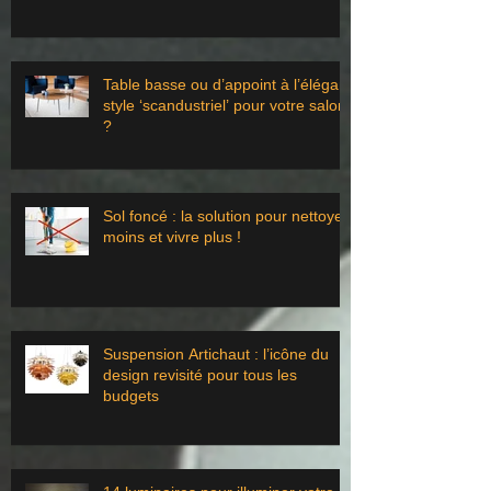
Table basse ou d’appoint à l’élégant
style ‘scandustriel’ pour votre salon
?
Sol foncé : la solution pour nettoyer
moins et vivre plus !
Suspension Artichaut : l’icône du
design revisité pour tous les
budgets