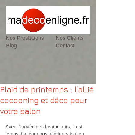
Nos Prestations
Nos Clients
Blog
Contact
Plaid de printemps : l’allié
cocooning et déco pour
votre salon
Avec l’arrivée des beaux jours, il est 
temps d’alléger nos intérieurs tout en 