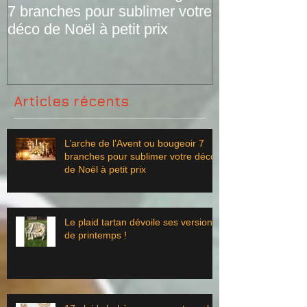
7 branches pour sublimer votre
versions de pr
déco de Noël à petit prix
Articles récents
L’arche de l’Avent ou bougeoir 7
branches pour sublimer votre déco
de Noël à petit prix
Le plaid tartan dévoile ses versions
de printemps !