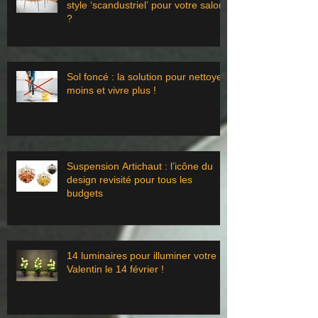
style ‘scandustriel’ pour votre salon
?
Sol foncé : la solution pour nettoyer
moins et vivre plus !
Suspension Artichaut : l’icône du
design revisité pour tous les
budgets
14 luminaires pour illuminer votre St
Valentin le 14 février !