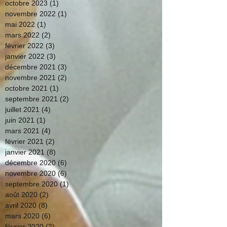
octobre 2023
(1)
1 post
novembre 2022
(1)
1 post
mai 2022
(1)
1 post
mars 2022
(2)
2 posts
février 2022
(3)
3 posts
janvier 2022
(3)
3 posts
décembre 2021
(3)
3 posts
novembre 2021
(2)
2 posts
octobre 2021
(1)
1 post
septembre 2021
(2)
2 posts
juillet 2021
(4)
4 posts
juin 2021
(1)
1 post
mars 2021
(4)
4 posts
février 2021
(2)
2 posts
janvier 2021
(8)
8 posts
décembre 2020
(6)
6 posts
novembre 2020
(6)
6 posts
septembre 2020
(1)
1 post
août 2020
(2)
2 posts
avril 2020
(8)
8 posts
mars 2020
(6)
6 posts
février 2020
(2)
2 posts