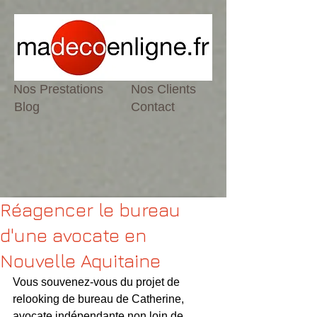
Nos Prestations
Nos Clients
Blog
Contact
Réagencer le bureau
d'une avocate en
Nouvelle Aquitaine
Vous souvenez-vous du 
projet de 
relooking de bureau de Catherine, 
avocate indépendante non loin de 