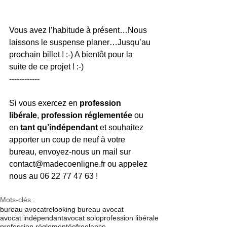
Vous avez l’habitude à présent…Nous 
laissons le suspense planer…Jusqu’au 
prochain billet ! :-) A bientôt pour la 
suite de ce projet ! :-) 
------------
Si vous exercez en 
profession 
libérale
, 
profession réglementée
 ou 
en 
tant qu’indépendant 
et souhaitez 
apporter un coup de neuf à votre 
bureau, envoyez-nous un mail sur 
contact@madecoenligne.fr ou appelez 
nous au 06 22 77 47 63 ! 
Mots-clés :
bureau avocat
relooking bureau avocat
avocat indépendant
avocat solo
profession libérale
profession réglementée
freelance