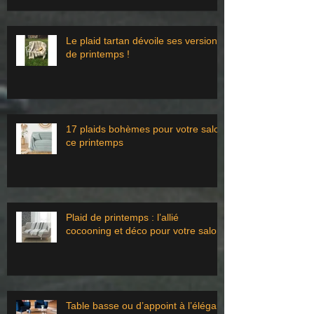
Le plaid tartan dévoile ses versions
de printemps !
17 plaids bohèmes pour votre salon
ce printemps
Plaid de printemps : l’allié
cocooning et déco pour votre salon
Table basse ou d’appoint à l’élégant