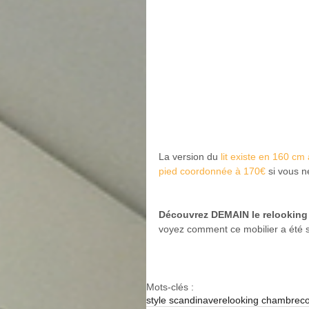
La version du 
lit existe en 160 cm
pied coordonnée à 170€ 
si vous n
Découvrez DEMAIN le relooking 
voyez comment ce mobilier a été s
Mots-clés :
style scandinave
relooking chambre
c