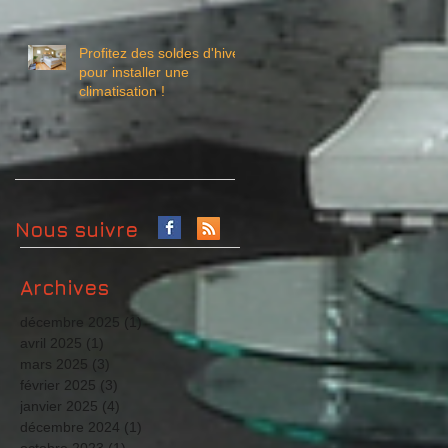
Profitez des soldes d'hiver
pour installer une
climatisation !
Nous suivre
Archives
décembre 2025
(1)
1 post
avril 2025
(1)
1 post
mars 2025
(3)
3 posts
février 2025
(3)
3 posts
janvier 2025
(4)
4 posts
décembre 2024
(1)
1 post
octobre 2023
(1)
1 post