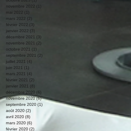
novembre 2022
(1)
1 post
mai 2022
(1)
1 post
mars 2022
(2)
2 posts
février 2022
(3)
3 posts
janvier 2022
(3)
3 posts
décembre 2021
(3)
3 posts
novembre 2021
(2)
2 posts
octobre 2021
(1)
1 post
septembre 2021
(2)
2 posts
juillet 2021
(4)
4 posts
juin 2021
(1)
1 post
mars 2021
(4)
4 posts
février 2021
(2)
2 posts
janvier 2021
(8)
8 posts
décembre 2020
(6)
6 posts
novembre 2020
(6)
6 posts
septembre 2020
(1)
1 post
août 2020
(2)
2 posts
avril 2020
(8)
8 posts
mars 2020
(6)
6 posts
février 2020
(2)
2 posts