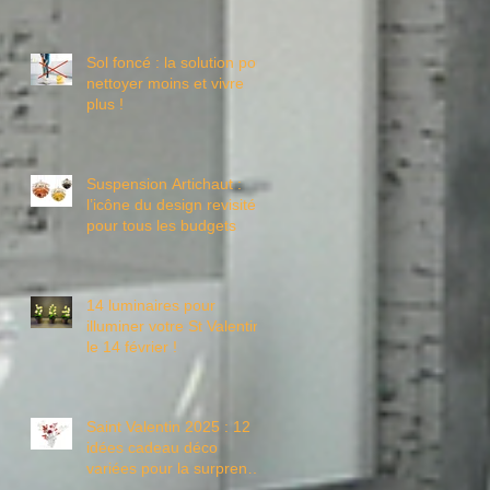
salon ?
Sol foncé : la solution pour
nettoyer moins et vivre
plus !
Suspension Artichaut :
l’icône du design revisité
pour tous les budgets
14 luminaires pour
illuminer votre St Valentin
le 14 février !
Saint Valentin 2025 : 12
idées cadeau déco
variées pour la surprendre
!