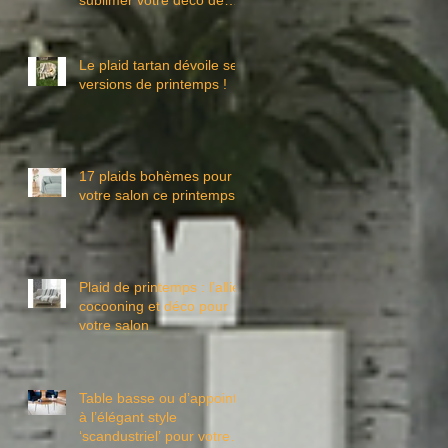
Noël à petit prix
Le plaid tartan dévoile ses
versions de printemps !
17 plaids bohèmes pour
votre salon ce printemps
Plaid de printemps : l’allié
cocooning et déco pour
votre salon
Table basse ou d’appoint
à l’élégant style
‘scandustriel’ pour votre