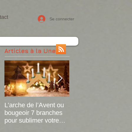
tact
Se connecter
Articles à la Une
L’arche de l’Avent ou
Le plaid tartan dévoile
bougeoir 7 branches
ses versions de
pour sublimer votre
printemps !
déco de Noël à petit