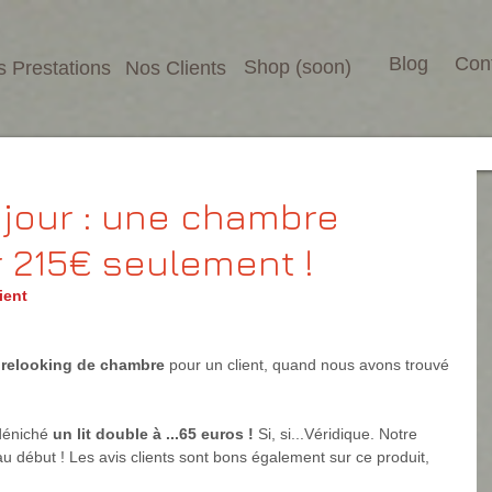
Blog
Con
Shop (soon)
 Prestations
Nos Clients
 jour : une chambre
 215€ seulement !
ient
 
relooking de chambre 
pour un client, quand nous avons trouvé 
́niché 
un lit double à ...65 euros
!
 Si, si...Véridique. Notre 
u début ! Les avis clients sont bons également sur ce produit, 