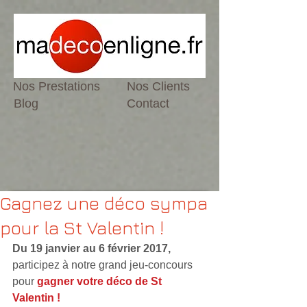
Nos Prestations
Nos Clients
Blog
Contact
Gagnez une déco sympa
pour la St Valentin !
Du 19 janvier au 6 février 2017,
participez à notre grand jeu-concours 
pour 
gagner votre déco de St 
Valentin !