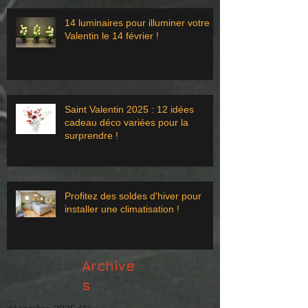
14 luminaires pour illuminer votre St
Valentin le 14 février !
Saint Valentin 2025 : 12 idées
cadeau déco variées pour la
surprendre !
Profitez des soldes d'hiver pour
installer une climatisation !
Archive
s