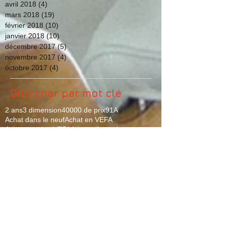
avril 2018
(4)
4 posts
mars 2018
(19)
19 posts
février 2018
(10)
10 posts
janvier 2018
(10)
10 posts
décembre 2017
(5)
5 posts
novembre 2017
(4)
4 posts
octobre 2017
(4)
4 posts
Chercher par mot clé
2 ans
3 dimension
40000 de prix
91
A
Achat dans le neuf
Achat en VEFA
Achat sur plan VEFA
Adventsljusstake
Agencement studio
Agencement sur plan
Ambiance Japandi
Ambiance zen
Appart sur plan
Appartement ancien
Appartement neuf
Appartement sur plan
Applique coeur
Arche de l'Avent
Black Friday
Black Week
Black weekend
Bleu Sérénity
Bleu canard
Bougeoir 7 branches
Bougeoir Avent
Bout de canapé
Brésil
Calendrier Avent artisanal
Calendrier de l'Avent
Cannage
Cergy Pontoise
Chambre British