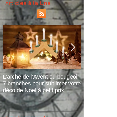
Articles à la Une
L’arche de l’Avent ou bougeoir
Le plaid tarta
7 branches pour sublimer votre
versions de pr
déco de Noël à petit prix