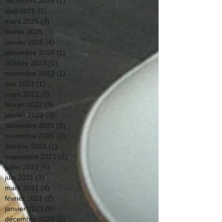
décembre 2025
(1)
1 post
avril 2025
(1)
1 post
mars 2025
(3)
3 posts
février 2025
(3)
3 posts
janvier 2025
(4)
4 posts
décembre 2024
(1)
1 post
octobre 2023
(1)
1 post
novembre 2022
(1)
1 post
mai 2022
(1)
1 post
mars 2022
(2)
2 posts
février 2022
(3)
3 posts
janvier 2022
(3)
3 posts
décembre 2021
(3)
3 posts
novembre 2021
(2)
2 posts
octobre 2021
(1)
1 post
septembre 2021
(2)
2 posts
juillet 2021
(4)
4 posts
juin 2021
(1)
1 post
mars 2021
(4)
4 posts
février 2021
(2)
2 posts
janvier 2021
(8)
8 posts
décembre 2020
(6)
6 posts