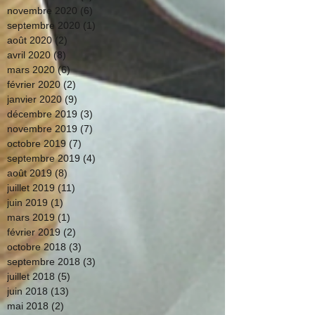
novembre 2020
(6)
6 posts
septembre 2020
(1)
1 post
août 2020
(2)
2 posts
avril 2020
(8)
8 posts
mars 2020
(6)
6 posts
février 2020
(2)
2 posts
janvier 2020
(9)
9 posts
décembre 2019
(3)
3 posts
novembre 2019
(7)
7 posts
octobre 2019
(7)
7 posts
septembre 2019
(4)
4 posts
août 2019
(8)
8 posts
juillet 2019
(11)
11 posts
juin 2019
(1)
1 post
mars 2019
(1)
1 post
février 2019
(2)
2 posts
octobre 2018
(3)
3 posts
septembre 2018
(3)
3 posts
juillet 2018
(5)
5 posts
juin 2018
(13)
13 posts
mai 2018
(2)
2 posts