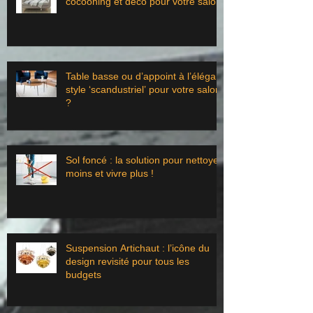
cocooning et déco pour votre salon
Table basse ou d’appoint à l’élégant
style ‘scandustriel’ pour votre salon
?
Sol foncé : la solution pour nettoyer
moins et vivre plus !
Suspension Artichaut : l’icône du
design revisité pour tous les
budgets