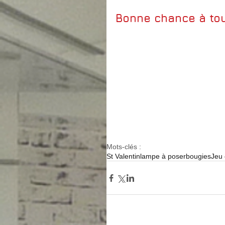
Bonne chance à tou
Mots-clés :
St Valentin
lampe à poser
bougies
Jeu