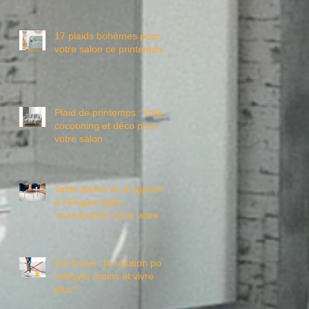
17 plaids bohèmes pour
votre salon ce printemps
Plaid de printemps : l’allié
cocooning et déco pour
votre salon
Table basse ou d’appoint
à l’élégant style
‘scandustriel’ pour votre
salon ?
Sol foncé : la solution pour
nettoyer moins et vivre
plus !