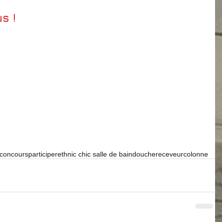
s ! 
 concours
participer
ethnic chic salle de bain
douche
receveur
colonne