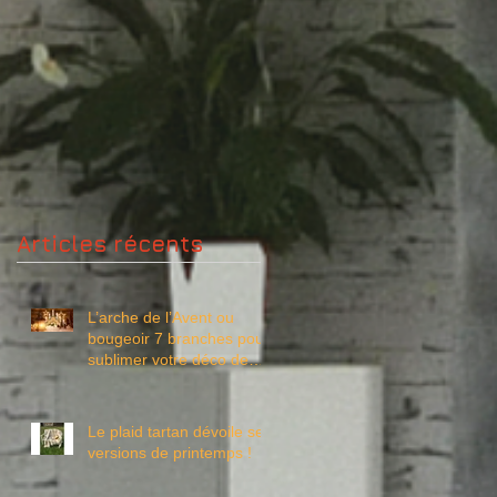
Articles récents
L’arche de l’Avent ou
bougeoir 7 branches pour
sublimer votre déco de
Noël à petit prix
Le plaid tartan dévoile ses
versions de printemps !