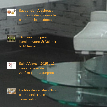
Suspension Artichaut :
l’icône du design revisité
pour tous les budgets
14 luminaires pour
illuminer votre St Valentin
le 14 février !
Saint Valentin 2025 : 12
idées cadeau déco
variées pour la surprendre
!
Profitez des soldes d'hiver
pour installer une
climatisation !