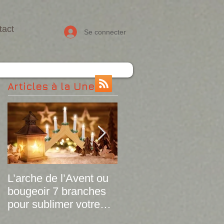
tact
Se connecter
Articles à la Une
L’arche de l’Avent ou
Le plaid tartan dévoile
bougeoir 7 branches
ses versions de
pour sublimer votre
printemps !
déco de Noël à petit