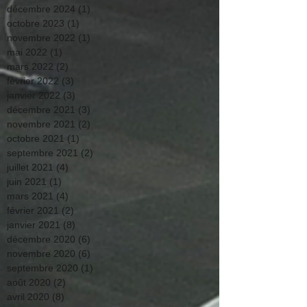
décembre 2024
(1)
1 post
octobre 2023
(1)
1 post
novembre 2022
(1)
1 post
mai 2022
(1)
1 post
mars 2022
(2)
2 posts
février 2022
(3)
3 posts
janvier 2022
(3)
3 posts
décembre 2021
(3)
3 posts
novembre 2021
(2)
2 posts
octobre 2021
(1)
1 post
septembre 2021
(2)
2 posts
juillet 2021
(4)
4 posts
juin 2021
(1)
1 post
mars 2021
(4)
4 posts
février 2021
(2)
2 posts
janvier 2021
(8)
8 posts
décembre 2020
(6)
6 posts
novembre 2020
(6)
6 posts
septembre 2020
(1)
1 post
août 2020
(2)
2 posts
avril 2020
(8)
8 posts