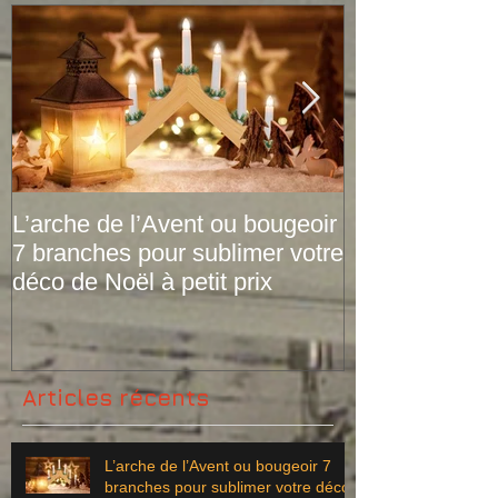
L’arche de l’Avent ou bougeoir
Le plaid tarta
7 branches pour sublimer votre
versions de pr
déco de Noël à petit prix
Articles récents
L’arche de l’Avent ou bougeoir 7
branches pour sublimer votre déco