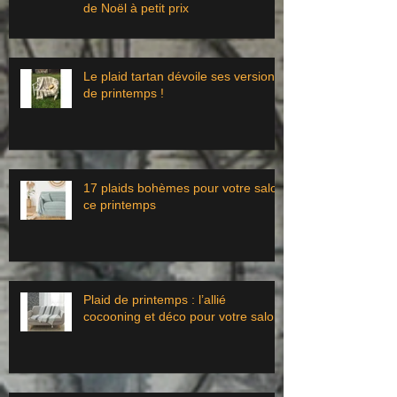
de Noël à petit prix
Le plaid tartan dévoile ses versions
de printemps !
17 plaids bohèmes pour votre salon
ce printemps
Plaid de printemps : l’allié
cocooning et déco pour votre salon