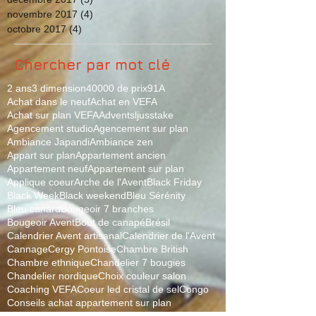
novembre 2017
(4)
4 posts
octobre 2017
(4)
4 posts
Chercher par mot clé
2 ans
3 dimension
40000 de prix
91
A
Achat dans le neuf
Achat en VEFA
Achat sur plan VEFA
Adventsljusstake
Agencement studio
Agencement sur plan
Ambiance Japandi
Ambiance zen
Appart sur plan
Appartement ancien
Appartement neuf
Appartement sur plan
Applique coeur
Arche de l'Avent
Black Friday
Black Week
Black weekend
Bleu Sérénity
Bleu canard
Bougeoir 7 branches
Bougeoir Avent
Bout de canapé
Brésil
Calendrier Avent artisanal
Calendrier de l'Avent
Cannage
Cergy Pontoise
Chambre British
Chambre ethnique
Chandelier 7 bougies
Chandelier nordique
Choix couleur salon
Coaching VEFA
Coeur led cristal de sel
Congo
Conseils achat appartement sur plan