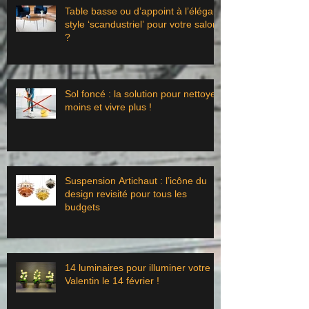
Table basse ou d’appoint à l’élégant
style ‘scandustriel’ pour votre salon
?
Sol foncé : la solution pour nettoyer
moins et vivre plus !
Suspension Artichaut : l’icône du
design revisité pour tous les
budgets
14 luminaires pour illuminer votre St
Valentin le 14 février !