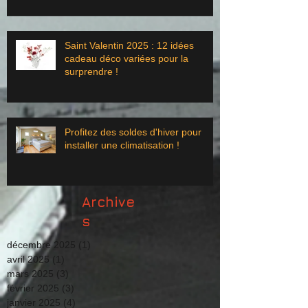
Saint Valentin 2025 : 12 idées
cadeau déco variées pour la
surprendre !
Profitez des soldes d'hiver pour
installer une climatisation !
Archive
s
décembre 2025
(1)
1 post
avril 2025
(1)
1 post
mars 2025
(3)
3 posts
février 2025
(3)
3 posts
janvier 2025
(4)
4 posts