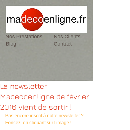
Nos Prestations
Nos Clients
Blog
Contact
La newsletter
Madecoenligne de février
2016 vient de sortir !
Pas encore inscrit à notre newsletter ? 
Foncez  en cliquant sur l'image ! 