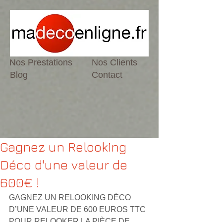
Nos Prestations
Nos Clients
Blog
Contact
Gagnez un Relooking
Déco d'une valeur de
600€ !
GAGNEZ UN RELOOKING DÉCO 
D’UNE VALEUR DE 600 EUROS TTC 
POUR RELOOKER LA PIÈCE DE 