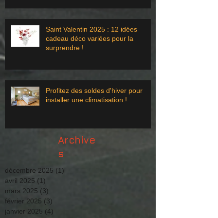
Saint Valentin 2025 : 12 idées
cadeau déco variées pour la
surprendre !
Profitez des soldes d'hiver pour
installer une climatisation !
Archive
s
décembre 2025
(1)
1 post
avril 2025
(1)
1 post
mars 2025
(3)
3 posts
février 2025
(3)
3 posts
janvier 2025
(4)
4 posts