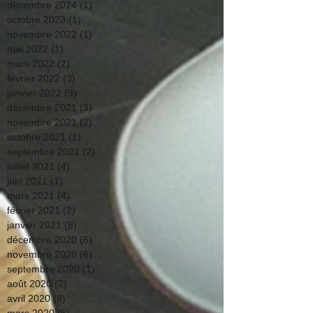
décembre 2024
(1)
1 post
octobre 2023
(1)
1 post
novembre 2022
(1)
1 post
mai 2022
(1)
1 post
mars 2022
(2)
2 posts
février 2022
(3)
3 posts
janvier 2022
(3)
3 posts
décembre 2021
(3)
3 posts
novembre 2021
(2)
2 posts
octobre 2021
(1)
1 post
septembre 2021
(2)
2 posts
juillet 2021
(4)
4 posts
juin 2021
(1)
1 post
mars 2021
(4)
4 posts
février 2021
(2)
2 posts
janvier 2021
(8)
8 posts
décembre 2020
(6)
6 posts
novembre 2020
(6)
6 posts
septembre 2020
(1)
1 post
août 2020
(2)
2 posts
avril 2020
(8)
8 posts
mars 2020
(6)
6 posts