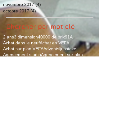
novembre 2017
(4)
4 posts
octobre 2017
(4)
4 posts
Chercher par mot clé
2 ans
3 dimension
40000 de prix
91
A
Achat dans le neuf
Achat en VEFA
Achat sur plan VEFA
Adventsljusstake
Agencement studio
Agencement sur plan
Ambiance Japandi
Ambiance zen
Appart sur plan
Appartement ancien
Appartement neuf
Appartement sur plan
Applique coeur
Arche de l'Avent
Black Friday
Black Week
Black weekend
Bleu Sérénity
Bleu canard
Bougeoir 7 branches
Bougeoir Avent
Bout de canapé
Brésil
Calendrier Avent artisanal
Calendrier de l'Avent
Cannage
Cergy Pontoise
Chambre British
Chambre ethnique
Chandelier 7 bougies
Chandelier nordique
Choix couleur salon
Coaching VEFA
Coeur led cristal de sel
Congo
Conseils achat appartement sur plan
Conseils achat sur plan
Construction neuve