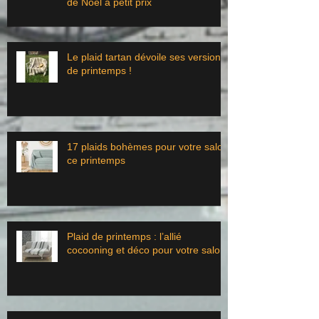
de Noël à petit prix
Le plaid tartan dévoile ses versions
de printemps !
17 plaids bohèmes pour votre salon
ce printemps
Plaid de printemps : l’allié
cocooning et déco pour votre salon