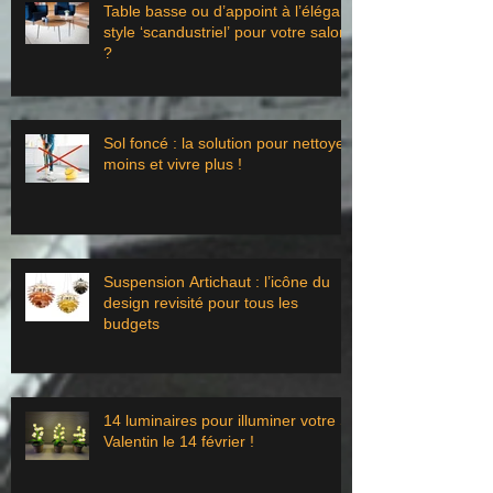
Table basse ou d’appoint à l’élégant
style ‘scandustriel’ pour votre salon
?
Sol foncé : la solution pour nettoyer
moins et vivre plus !
Suspension Artichaut : l’icône du
design revisité pour tous les
budgets
14 luminaires pour illuminer votre St
Valentin le 14 février !